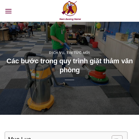
Bỏ
qua
nội
dung
DỊCH VỤ
,
TIN TỨC MỚI
Các bước trong quy trình giặt thảm văn
phòng