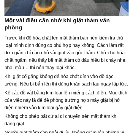
Một vài điều cần nhớ khi giặt thảm văn
phòng
Trước khi đổ hóa chất lên mặt thảm bạn nên kiểm tra thử
loại mình định dùng có phù hợp hay không. Cách làm rất
đơn giản chỉ cần nhỏ vài giọt vào góc thảm. Chờ cho hóa
chất ngấm, nếu thấy bề mặt thảm có dấu hiệu bị cháy nhẹ,
phai màu… thì nên thay loại khác.
Khi giặt cố gắng không để hóa chất dính vào đồ đạc,
tường. Nếu bị bắn lên thì dùng khăn sạch lau ngay lập tức.
Kê các đồ vật bằng kim loại lên miếng cách điện. Mục đích
của việc này là để đề phòng trường hợp máy giặt bị hở
điện nhiễm vào kim loại gây giật điện.
Không cho phép bất cứ ai di chuyển trên mặt thảm khi
đang giặt.
Người giặt thảm cần phải đi lùi, không giẫm lên những vị